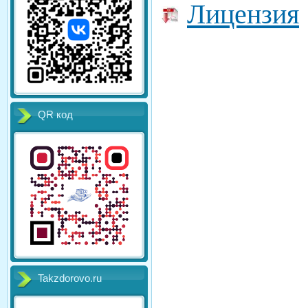
Лицензия
QR код
Takzdorovo.ru