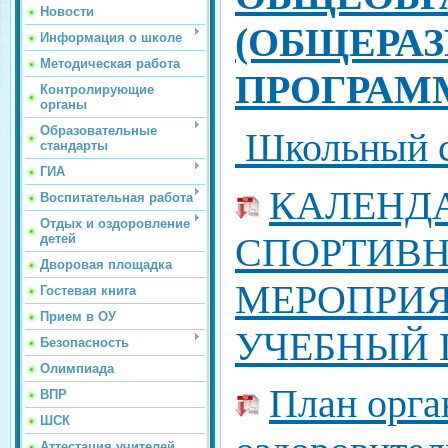
Новости
(ОБЩЕРА
Информация о школе
Методическая работа
ПРОГРАМ
Контролирующие
органы
Образовательные
Школьный 
стандарты
ГИА
КАЛЕНД
Воспитательная работа
Отдых и оздоровление
СПОРТИВ
детей
Дворовая площадка
МЕРОПРИЯТ
Гостевая книга
Прием в ОУ
УЧЕБНЫЙ 
Безопасность
Олимпиада
План орга
ВПР
ШСК
Аттестация учителей