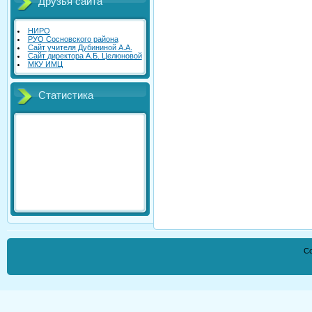
Друзья сайта
НИРО
РУО Сосновского района
Cайт учителя Дубининой А.А.
Cайт директора А.Б. Целюновой
МКУ ИМЦ
Статистика
Co