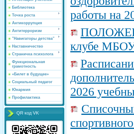
оздоровител
Библиотека
работы на 2
Точка роста
Антикоррупция
ПОЛОЖЕНИ
Антитерроризм
"Навигаторы детства"
клубе МБОУ
Наставничество
Страничка психолога
Расписани
Функциональная
грамотность
дополнитель
«Билет в будущее»
Социальный педагог
2026 учебны
Юнармия
Профилактика
Списочный
QR код VK
спортивного