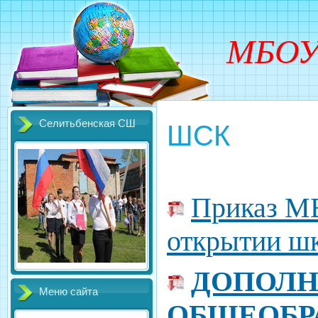
МБОУ
Селитьбенская СШ
ШСК
Приказ М
открытии шк
ДОПОЛН
Меню сайта
ОБЩЕОБР