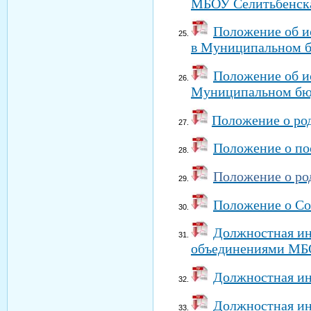
МБОУ Селитьбенск
Положение об и
в Муниципальном б
Положение об и
Муниципальном бюд
Положение о ро
П
оложение о по
Положение о ро
Положение о Со
Должностная ин
объединениями МБ
Должностная и
Должностная ин