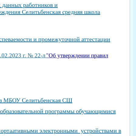
х данных работников и
ждения Селитьбенская средняя школа
успеваемости и промежуточной аттестации
02.2023 г. № 22-л
"Об утверждении правил
и в МБОУ Селитьбенская СШ
й образовательной программы обучающимися
 портаативными электронными устройствами в