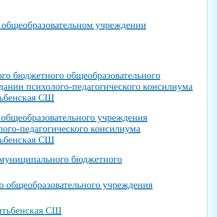
общеобразовательном учреждении
го бюджетного общеобразовательного
здании психолого-педагогического консилиума
тьбенская СШ
общеобразовательного учреждения
лого-педагогического консилиума
тьбенская СШ
 муниципального бюджетного
о общеобразовательного учреждения
итьбенская СШ