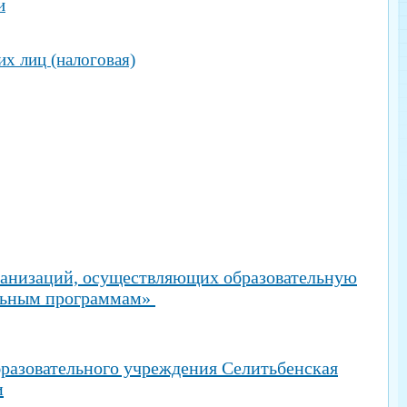
и
х лиц (налоговая)
ганизаций, осуществляющих образовательную
ельным программам»
азовательного учреждения Селитьбенская
и