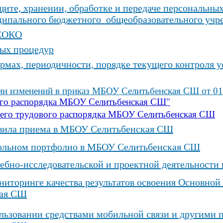
ите, хранении, обработке и передаче персональны
пального бюджетного общеобразовательного учре
ВСОКО
ых процедур
рмах, периодичности, порядке текущего контроля 
ии изменений в приказ МБОУ Селитьбенская СШ от 01.
ого распорядка МБОУ Селитьбенская СШ"
него трудового распорядка МБОУ Селитьбенская СШ
вила приема в МБОУ Селитьбенская СШ
ольном портфолио в МБОУ Селитьбенская СШ
ебно-исследовательской и проектной деятельност
иторинге качества результатов освоения Основно
ая СШ
льзовании средствами мобильной связи и другими