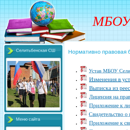
МБОУ
Селитьбенская СШ
Нормативно правовая 
Устав МБОУ Сел
Изменения в ус
Выписка из реес
Лицензия на пра
Приложение к л
Свидетельство о
Меню сайта
Приложение к св