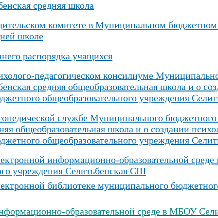
бенская средняя школа
дительском
комитете в
Муниципальном бюджетном 
дней школе
ннего распорядка учащихся
ихолого-педагогическом консилиуме Муниципально
енская средняя общеобразовательная школа и о со
джетного общеобразовательного учреждения Сели
гопедической службе Муниципального бюджетного 
няя общеобразовательная школа и о создании психо
джетного общеобразовательного учреждения Сели
лектронной информационно-образовательной среде
ого учреждения Селитьбенская СШ
лектронной библиотеке муниципального бюджетног
нформационно-образовательной среде в МБОУ Сел