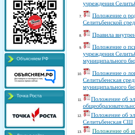
учреждения Селить
Положение о ро
Селитьбенской сре
Правила внутре
Положение о пс
учреждения Селитьб
Объясняем РФ
муниципального бю
Положение о ло
Селитьбенская сред
муниципального бю
Точка Роста
Положение об э
общеобразовательн
Положение
об э
Селитьбенская СШ
Положение об и