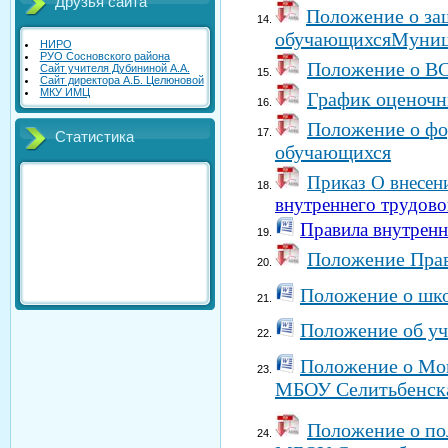
Друзья сайта
Положение о защ
обучающихсяМуници
НИРО
РУО Сосновского района
Положение о 
Cайт учителя Дубининой А.А.
Cайт директора А.Б. Целюновой
МКУ ИМЦ
График оценочн
Положение о фо
Статистика
обучающихся
Приказ О внесен
внутреннего трудов
Правила внутрен
Положение Пра
Положение о шк
Положение об уч
Положение о Мон
МБОУ Селитьбенск
Положение о по