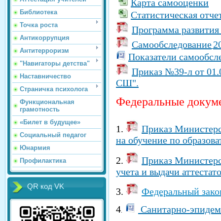
Карта самооценки
Библиотека
Статистическая отче
Точка роста
Программа развития 
Антикоррупция
Самообследование
20
Антитерроризм
Показатели самообсл
"Навигаторы детства"
Приказ №39-л от 01.
Наставничество
СШ".
Страничка психолога
Федеральные докум
Функциональная
грамотность
«Билет в будущее»
1.
Приказ Министерст
Социальный педагог
на обучение по образов
Юнармия
2.
Приказ Министерст
Профилактика
учета и выдачи аттеста
QR код VK
3.
Федеральный закон
4
Санитарно-эпидеми
.