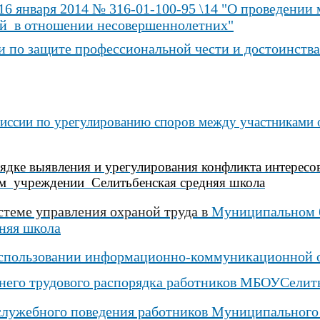
6 января 2014 № 316-01-100-95 \14 "О проведении
й в отношении несовершеннолетних"
 по защите профессиональной чести и достоинства
миссии по урегулированию споров между участниками
ядке выявления и урегулирования конфликта интерес
м учреждении Селитьбенская средняя школа
стеме управления охраной труда в
Муниципальном 
няя школа
спользовании информационно-коммуникационной 
него трудового распорядка работников МБОУСели
 служебного поведения работников Муниципального