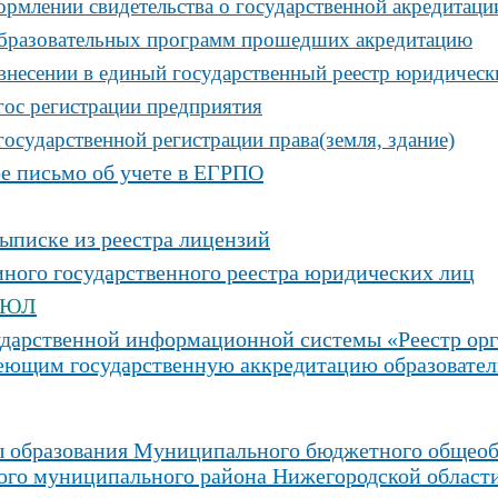
ормлении свидетельства о государственной акредитаци
бразовательных программ прошедших акредитацию
внесении в единый государственный реестр юридически
гос регистрации предприятия
государственной регистрации права(земля, здание)
 письмо об учете в ЕГРПО
ыписке из реестра лицензий
иного государственного реестра юридических лиц
ГРЮЛ
ударственной информационной системы «Реестр ор
меющим государственную аккредитацию образоват
 образования
Муниципального бюджетного общеобр
ого муниципального района Нижегородской област