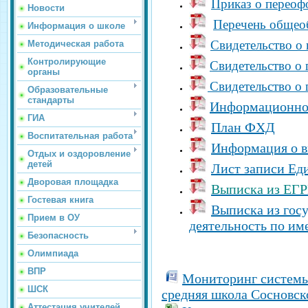
Приказ о переоф
Новости
Перечень общео
Информация о школе
Свидетельство о 
Методическая работа
Контролирующие
Свидетельство о 
органы
Свидетельство о 
Образовательные
стандарты
Информационное
ГИА
План ФХД
Воспитательная работа
Информация о в
Отдых и оздоровление
детей
Лист записи Ед
Дворовая площадка
Выписка из Е
Гостевая книга
Выписка из гос
Прием в ОУ
деятельность по и
Безопасность
Олимпиада
ВПР
Мониторинг системы
ШСК
средняя школа
Сосновск
Аттестация учителей