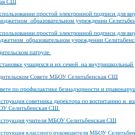
ая СШ
спользовании простой электронной подписи для вн
юджетном образовательном учреждении Селитьбен
спользовании простой электронной подписи для вн
жетном образовательном учреждении Селитьбенс
дительском патруле
становке учащихся и их семей на внутришкольный 
дительском Совете МБОУ Селитьбенская СШ
вете по профилактике безнадзорности и правона
струкция советника директора по воспитанию и в
ОУ Селитьбенская СШ
нструкция учителя МБОУ Селитьбенская СШ
струкция классного руководителя МБОУ Селитьбе