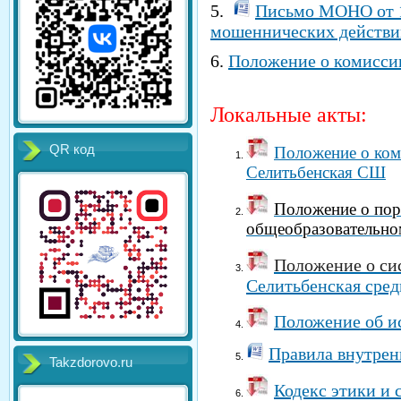
5.
Письмо МОНО от 1
мошеннических действи
6.
Положение о комиссии
Локальные акты:
QR код
Положение
о ко
Селитьбенская СШ
Положение о пор
общеобразовательно
Положение о си
Селитьбенская сред
Положение
об и
Правила внутрен
Takzdorovo.ru
Кодекс этики и